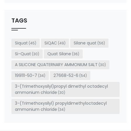
field
should
be left
TAGS
blank
Siquat
SiQAC
Silane quat
(45)
(49)
(56)
Si-Quat
Quat Silane
(30)
(36)
A SILICONE QUATERNARY AMMONIUM SALT
(30)
199111-50-7
27668-52-6
(34)
(54)
3-(Trimethoxysilyl)propyl dimethyl octadecyl
ammonium chloride
(30)
3-(Trimethoxysilyl) propyldimethyloctadecyl
ammonium chloride
(34)