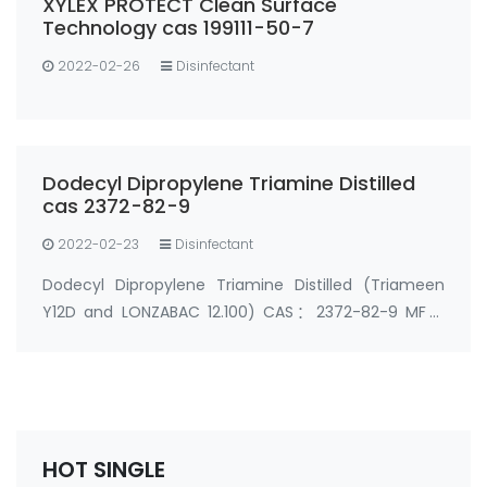
XYLEX PROTECT Clean Surface
Technology cas 199111-50-7
2022-02-26
Disinfectant
Dodecyl Dipropylene Triamine Distilled
cas 2372-82-9
2022-02-23
Disinfectant
Dodecyl Dipropylene Triamine Distilled (Triameen
Y12D and LONZABAC 12.100) CAS：2372-82-9 MF：
C18H41N3 MW：299.53824 Synonyms： Triameen
Y12D PO N1-Dodecyl dipropylenetriamines N-
dodecyl-dipropylene-triamine N1-Dodecyl
dipropylenetriamines Dode…
HOT SINGLE